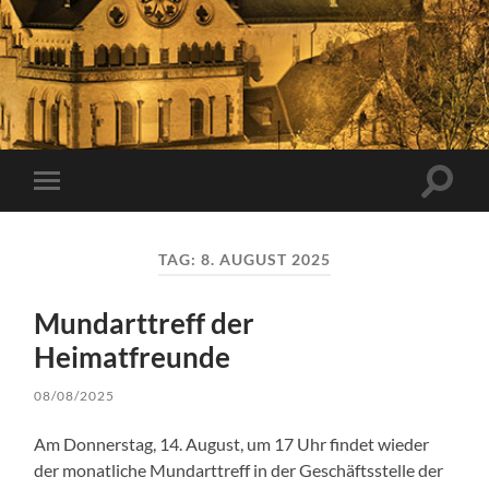
Suchfe
Mobile-
ein-/a
Menü
ein-/ausblenden
TAG:
8. AUGUST 2025
Mundarttreff der
Heimatfreunde
08/08/2025
Am Donnerstag, 14. August, um 17 Uhr findet wieder
der monatliche Mundarttreff in der Geschäftsstelle der