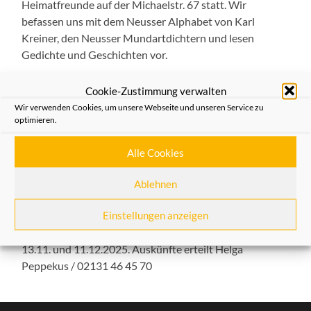
Heimatfreunde auf der Michaelstr. 67 statt. Wir
befassen uns mit dem Neusser Alphabet von Karl
Kreiner, den Neusser Mundartdichtern und lesen
Gedichte und Geschichten vor.
Die aktuelle Jahreszeit soll auch eine Rolle spielen.
Cookie-Zustimmung verwalten
Selbstgeschriebenes kann gerne mitgebracht werden.
Wir verwenden Cookies, um unsere Webseite und unseren Service zu
Wir wollen an diesen Abenden der Mundart eine
optimieren.
Plattform geben und so viel wie möglich „Platt kalle“.
Eingeladen sind nicht nur Mitglieder der Heimatfreunde
Alle Cookies
Neuss sondern auch all jene, die es gerne hören und
Ablehnen
auch sprechen wollen. Es ist wünschenswert, gute Laune
mitzubringen.
Einstellungen anzeigen
Die weiteren Termine bis zum Jahresende: 11.9., 9.10.,
13.11. und 11.12.2025. Auskünfte erteilt Helga
Peppekus / 02131 46 45 70