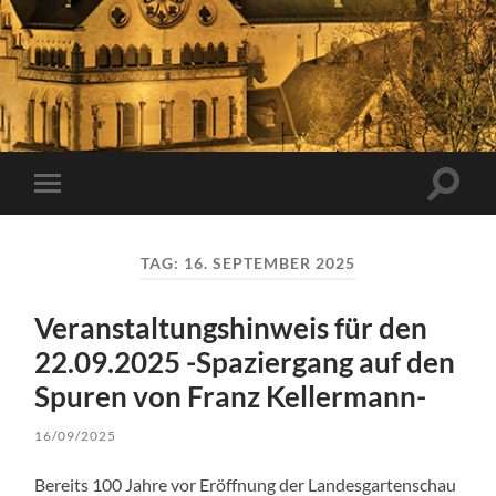
Suchfe
Mobile-
ein-/a
Menü
ein-/ausblenden
TAG:
16. SEPTEMBER 2025
Veranstaltungshinweis für den
22.09.2025 -Spaziergang auf den
Spuren von Franz Kellermann-
16/09/2025
Bereits 100 Jahre vor Eröffnung der Landesgartenschau