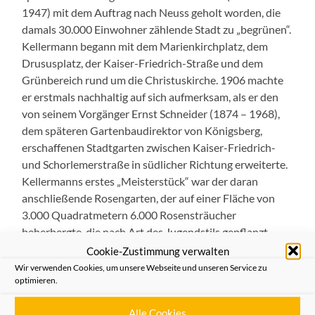
1947) mit dem Auftrag nach Neuss geholt worden, die
damals 30.000 Einwohner zählende Stadt zu „begrünen“.
Kellermann begann mit dem Marienkirchplatz, dem
Drususplatz, der Kaiser-Friedrich-Straße und dem
Grünbereich rund um die Christuskirche. 1906 machte
er erstmals nachhaltig auf sich aufmerksam, als er den
von seinem Vorgänger Ernst Schneider (1874 – 1968),
dem späteren Gartenbaudirektor von Königsberg,
erschaffenen Stadtgarten zwischen Kaiser-Friedrich-
und Schorlemerstraße in südlicher Richtung erweiterte.
Kellermanns erstes „Meisterstück“ war der daran
anschließende Rosengarten, der auf einer Fläche von
3.000 Quadratmetern 6.000 Rosensträucher
beherbergte, die nach Art des Jugendstils gepflanzt
wurden. Daraufhin wurde er am 1. Juli 1907 zum
Cookie-Zustimmung verwalten
„Stadtgarteninspektor“ ernannt, am 1. Januar 1924
Wir verwenden Cookies, um unsere Webseite und unseren Service zu
optimieren.
wurde er zum „städtischen Gartenbaudirektor“
befördert, ein Amt, das er bis 1945 innehatte, ehe er als
Alle Cookies