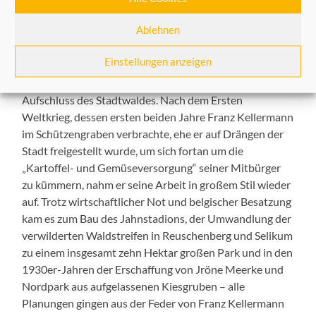
Siebzigjähriger in den Ruhestand ging.
Ablehnen
In dieser Zeit schuf er den noch heute bestehenden
„Grüngürtel“ der Stadt: Nach Stadt- und Rosengarten
Einstellungen anzeigen
folgte die Errichtung eines „Botanischen Schul- und
Lehrgartens“ an der Bergheimer Straße und der
Aufschluss des Stadtwaldes. Nach dem Ersten
Weltkrieg, dessen ersten beiden Jahre Franz Kellermann
im Schützengraben verbrachte, ehe er auf Drängen der
Stadt freigestellt wurde, um sich fortan um die
„Kartoffel- und Gemüseversorgung“ seiner Mitbürger
zu kümmern, nahm er seine Arbeit in großem Stil wieder
auf. Trotz wirtschaftlicher Not und belgischer Besatzung
kam es zum Bau des Jahnstadions, der Umwandlung der
verwilderten Waldstreifen in Reuschenberg und Selikum
zu einem insgesamt zehn Hektar großen Park und in den
1930er-Jahren der Erschaffung von Jröne Meerke und
Nordpark aus aufgelassenen Kiesgruben – alle
Planungen gingen aus der Feder von Franz Kellermann