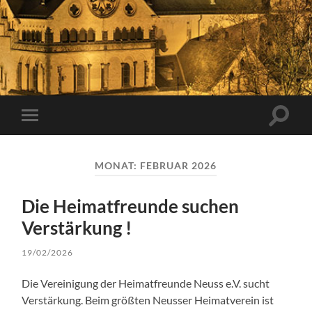
Suchfe
Mobile-
ein-/a
Menü
ein-/ausblenden
MONAT:
FEBRUAR 2026
Die Heimatfreunde suchen
Verstärkung !
19/02/2026
Die Vereinigung der Heimatfreunde Neuss e.V. sucht
Verstärkung. Beim größten Neusser Heimatverein ist