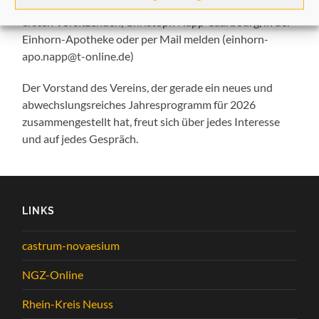
(geschaeftsstelle@heimatfreunde-neuss.de) oder beim
ersten Vorsitzenden, Christoph Napp-Saarbourg, in der
Einhorn-Apotheke oder per Mail melden (einhorn-
apo.napp@t-online.de)
Der Vorstand des Vereins, der gerade ein neues und
abwechslungsreiches Jahresprogramm für 2026
zusammengestellt hat, freut sich über jedes Interesse
und auf jedes Gespräch.
LINKS
castrum-novaesium
NGZ-Online
Rhein-Kreis Neuss