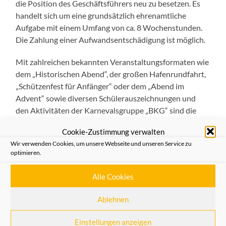
die Position des Geschäftsführers neu zu besetzen. Es
handelt sich um eine grundsätzlich ehrenamtliche
Aufgabe mit einem Umfang von ca. 8 Wochenstunden.
Die Zahlung einer Aufwandsentschädigung ist möglich.
Mit zahlreichen bekannten Veranstaltungsformaten wie
dem „Historischen Abend“, der großen Hafenrundfahrt,
„Schützenfest für Anfänger“ oder dem „Abend im
Advent“ sowie diversen Schülerauszeichnungen und
den Aktivitäten der Karnevalsgruppe „BKG“ sind die
Heimatfreunde seit fast 100 Jahren fest im
Cookie-Zustimmung verwalten
gesellschaftlichen Leben der Stadt verankert. Außerdem
Wir verwenden Cookies, um unsere Webseite und unseren Service zu
sind sie Herausgeber der beliebten Buchreihe „Die
optimieren.
kleine Bibliothek“, in der inzwischen 12 Bände rund um
Neusser Themen und die Neusser Mundart erschienen
Alle Cookies
sind.
Ablehnen
Wer Interesse hat, kann sich über die Homepage des
Vereins (www.heimatfreunde-neuss.de), per Mail
Einstellungen anzeigen