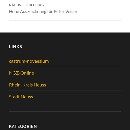
NÄCHSTER BEITRAG
Hohe Auszeichnung für Peter Veiser
LINKS
castrum-novaesium
NGZ-Online
Rhein-Kreis Neuss
Stadt Neuss
KATEGORIEN