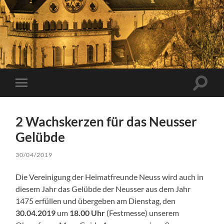
Suchfe
Mobile-
ein-/a
Menü
ein-/ausblenden
2 Wachskerzen für das Neusser
Gelübde
30/04/2019
Die Vereinigung der Heimatfreunde Neuss wird auch in
diesem Jahr das Gelübde der Neusser aus dem Jahr
1475 erfüllen und übergeben am Dienstag, den
30.04.2019
um
18.00 Uhr
(Festmesse) unserem