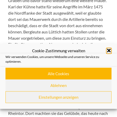
Graben und davor stand wiederum eine weitere Mauer.
Karl der Kühne hatte für seine Angriffe im März 1475
die Nordflanke der Stadt ausgewählt, weil er glaubte
dort sei das Mauerwerk durch die Artillerie bereits so
beschädigt, dass er die Stadt von dort aus einnehmen
können. Bergleute aus Lüttich hatten Stollen unter die
Mauer vorgetrieben, um diese zum Einsturz zu bringen.
Ein Stoßtrupp mutiger Neusser war jedoch in diese
Stollen eingedrungen und hatte sie zerstört. Dennoch
Cookie-Zustimmung verwalten
gelang es den Truppen Karls in das vordere Mauerwerk
Wir verwenden Cookies, um unsere Webseite und unseren Service zu
optimieren.
im Bereich des Rheintores – dort wo sich heute die
Rheinstraße und das Parkhaus befinden – einzudringen
Alle Cookies
und einen Teil der Mauer um das Rheintor schwer zu
beschädigen. Hermann von Hessen befürchtete den Sieg
Ablehnen
des Belagerers, der geschworen hatte, alle Neusser –
Männer, Frauen und Kinder – zu töten. In großer Not
Einstellungen anzeigen
zogen die Neusser in einer feierlichen Prozession und
dem Schrein mit den Gebeinen des Hl. Quirinus an das
Rheintor. Dort machten sie das Gelübde, das heute nach