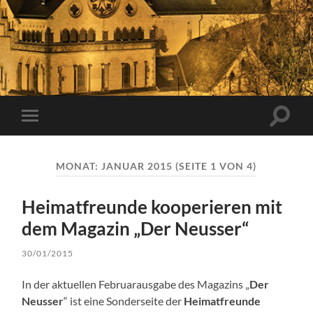
Suchfe
Mobile-
ein-/a
Menü
ein-/ausblenden
MONAT:
JANUAR 2015
(SEITE 1 VON 4)
Heimatfreunde kooperieren mit
dem Magazin „Der Neusser“
30/01/2015
In der aktuellen Februarausgabe des Magazins „
Der
Neusser
“ ist eine Sonderseite der
Heimatfreunde