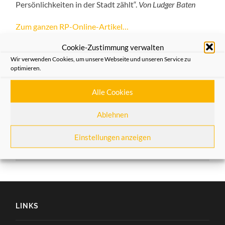
Persönlichkeiten in der Stadt zählt“.
Von Ludger Baten
Zum ganzen RP-Online-Artikel…
Cookie-Zustimmung verwalten
Allgemein
Wir verwenden Cookies, um unsere Webseite und unseren Service zu
optimieren.
VORHERIGER BEITRAG
Alle Cookies
Radiogruppe der Heimatfreunde mit zwei neuen
Sendungen
Ablehnen
NÄCHSTER BEITRAG
Einstellungen anzeigen
Neuss verliert Max Tauch
LINKS