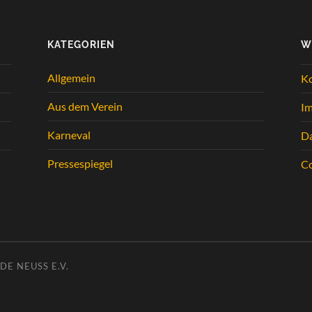
KATEGORIEN
W
Allgemein
K
Aus dem Verein
I
Karneval
Da
Pressespiegel
Co
E NEUSS E.V.