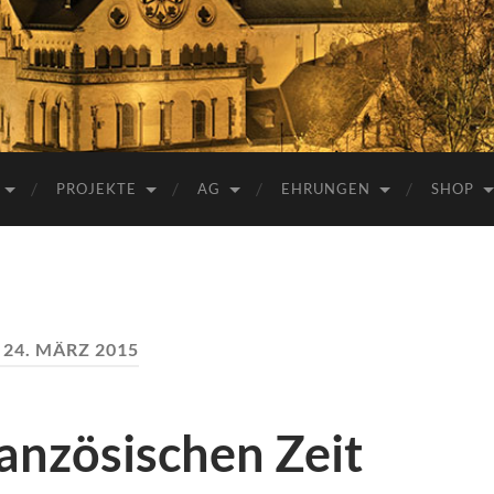
e.V.
PROJEKTE
AG
EHRUNGEN
SHOP
:
24. MÄRZ 2015
ranzösischen Zeit