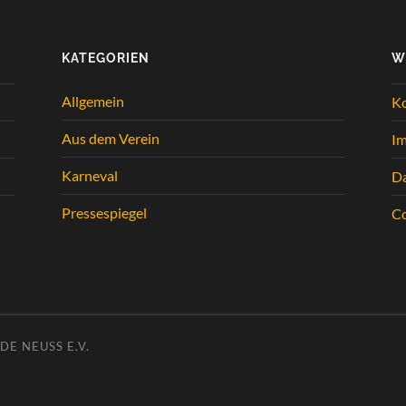
KATEGORIEN
W
Allgemein
K
Aus dem Verein
I
Karneval
Da
Pressespiegel
Co
E NEUSS E.V.