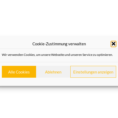
Cookie-Zustimmung verwalten
d am Nachmittag viel Sonne. Besser konnte
Wir verwenden Cookies, um unsere Webseite und unseren Service zu optimieren.
tete Tagestour der Heimatfreunde in die
 in die drittgrößte NRW-Stadt Dortmund
Alle Cookies
Ablehnen
Einstellungen anzeigen