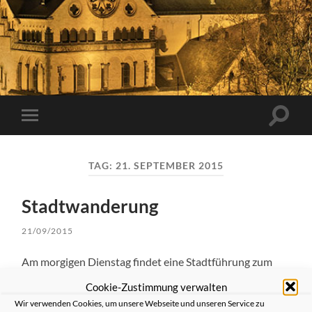
Suchfe
Mobile-
ein-/a
Menü
ein-/ausblenden
TAG:
21. SEPTEMBER 2015
Stadtwanderung
21/09/2015
Am morgigen Dienstag findet eine Stadtführung zum
Thema “
Mühlen und Wasser in Neuss
“ statt. Die
Cookie-Zustimmung verwalten
Führung wird von Dr. Ch. Frommert durchgeführt.
Wir verwenden Cookies, um unsere Webseite und unseren Service zu
Treffpunkt ist am
22.09.15
um
16.00 Uhr
am
Niedertor
.