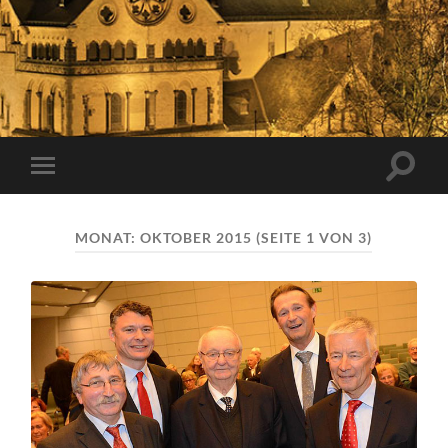
Suchfe
Mobile-
ein-/a
Menü
ein-/ausblenden
MONAT:
OKTOBER 2015
(SEITE 1 VON 3)