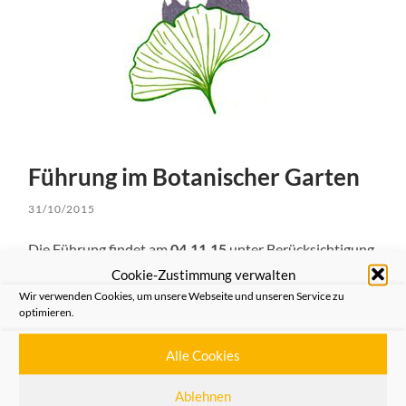
Führung im Botanischer Garten
31/10/2015
Die Führung findet am
04.11.15
unter Berücksichtigung
der Pflanzen in der dunkleren Jahreszeit und
Cookie-Zustimmung verwalten
Ihrer Korrespondenz unter einander statt.
Wir verwenden Cookies, um unsere Webseite und unseren Service zu
optimieren.
Weiterlesen
Alle Cookies
Ablehnen