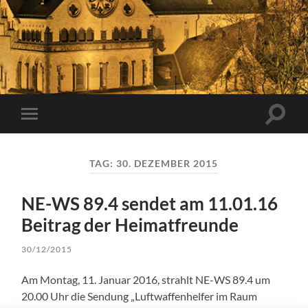
Suchfe
Mobile-
ein-/a
Menü
ein-/ausblenden
TAG:
30. DEZEMBER 2015
NE-WS 89.4 sendet am 11.01.16
Beitrag der Heimatfreunde
30/12/2015
Am Montag, 11. Januar 2016, strahlt NE-WS 89.4 um
20.00 Uhr die Sendung „Luftwaffenhelfer im Raum