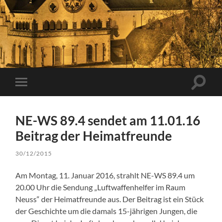
Suchfe
Mobile-
ein-/a
Menü
ein-/ausblenden
NE-WS 89.4 sendet am 11.01.16
Beitrag der Heimatfreunde
30/12/2015
Am Montag, 11. Januar 2016, strahlt NE-WS 89.4 um
20.00 Uhr die Sendung „Luftwaffenhelfer im Raum
Neuss“ der Heimatfreunde aus. Der Beitrag ist ein Stück
der Geschichte um die damals 15-jährigen Jungen, die