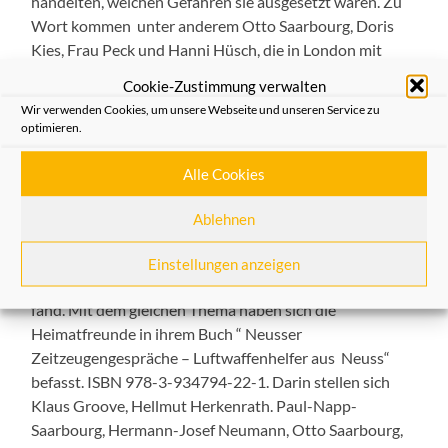
handelten, welchen Gefahren sie ausgesetzt waren. Zu
Wort kommen unter anderem Otto Saarbourg, Doris
Kies, Frau Peck und Hanni Hüsch, die in London mit
einem britischen Besatzungsmitglied sprach, dessen
Cookie-Zustimmung verwalten
Bomber an den Angriffen auf Neuss im Januar 1945 und
Wir verwenden Cookies, um unsere Webseite und unseren Service zu
dann Dresden beteiligt gewesen war. Darüber hinaus
optimieren.
wird aus den Memoiren des Luftwaffenhelfers Toni
Krings zitiert.
Alle Cookies
Bei dem Radiobeitrag handelt sich um die Bearbeitung
Ablehnen
einer früheren Sendung der Heimatfreunde, deren erste
Fassung auf großes Interesse gestoßen war und selbst
Einstellungen anzeigen
in den USA, in Südamerika und Australien Beachtung
fand. Mit dem gleichen Thema haben sich die
Heimatfreunde in ihrem Buch “ Neusser
Zeitzeugengespräche – Luftwaffenhelfer aus Neuss“
befasst. ISBN 978-3-934794-22-1. Darin stellen sich
Klaus Groove, Hellmut Herkenrath. Paul-Napp-
Saarbourg, Hermann-Josef Neumann, Otto Saarbourg,