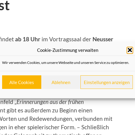
st
 findet
ab 18 Uhr
im Vortragssaal der
Neusser
chste Abend „Mer kalle Nüsser Platt“ des
Cookie-Zustimmung verwalten
igung der Heimatfreunde Neuss statt. Er
Wir verwenden Cookies, um unsere Webseite und unseren Service zu optimieren.
n offen.
chepping.
Alle Cookies
Ablehnen
Einstellungen anzeigen
Leben einst und jetzt: Kindheitserinnerungen
“
feld „
Erinnerungen aus der frühen
nt gibt es außerdem zu Beginn einen
 Worten und Redewendungen, verbunden mit
 in eher spielerischer Form. – Schließlich