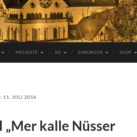
e.V.
PROJEKTE
AG
EHRUNGEN
SHOP
:
11. JULI 2016
„Mer kalle Nüsser