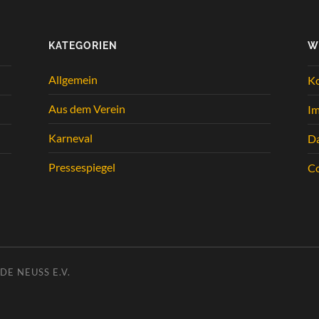
KATEGORIEN
W
Allgemein
K
Aus dem Verein
I
Karneval
Da
Pressespiegel
Co
E NEUSS E.V.