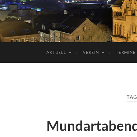
AKTUELL
VEREIN
TERMINE
TAG
Mundartabend 