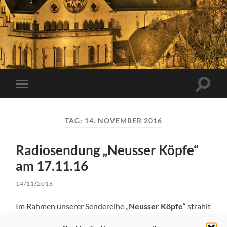
Suchfe
Mobile-
ein-/a
Menü
ein-/ausblenden
TAG:
14. NOVEMBER 2016
Radiosendung „Neusser Köpfe“
am 17.11.16
14/11/2016
Im Rahmen unserer Sendereihe „
Neusser Köpfe
“ strahlt
Radio
News 89.4
die Sendung „
Studiogespräch mit