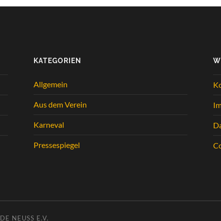
KATEGORIEN
W
Allgemein
K
Aus dem Verein
I
Karneval
Da
Pressespiegel
Co
E NEUSS E.V.