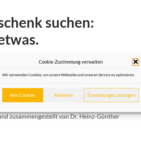
schenk suchen:
etwas.
Cookie-Zustimmung verwalten
ntlech net emmer sage dörfs
Wir verwenden Cookies, um unsere Webseite und unseren Service zu optimieren.
agen kannst – aber eigentlich nicht immer
Alle Cookies
Ablehnen
Einstellungen anzeigen
Lehrbuch, entnommen aus dem, was in Neuss
und zusammengestellt von Dr. Heinz-Günther