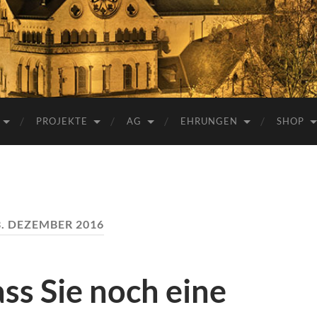
e.V.
PROJEKTE
AG
EHRUNGEN
SHOP
3. DEZEMBER 2016
ass Sie noch eine