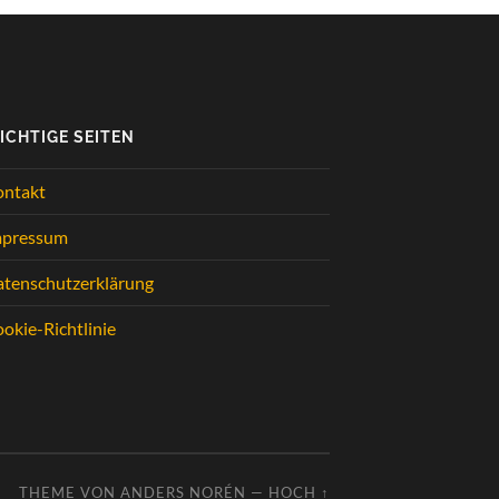
ICHTIGE SEITEN
ontakt
mpressum
tenschutzerklärung
okie-Richtlinie
THEME VON
ANDERS NORÉN
—
HOCH ↑