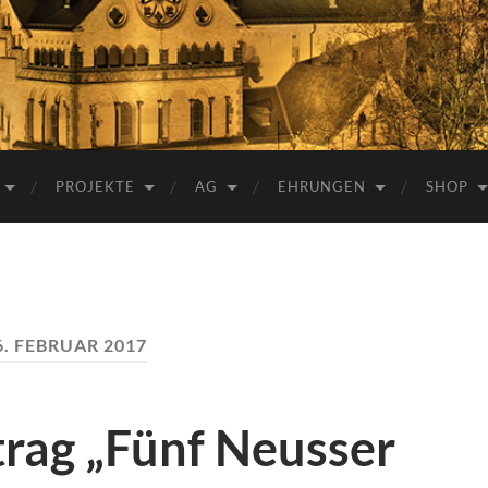
e.V.
PROJEKTE
AG
EHRUNGEN
SHOP
6. FEBRUAR 2017
trag „Fünf Neusser