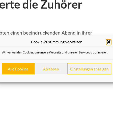
erte die Zuhörer
bten einen beeindruckenden Abend in ihrer
der Michaelstraße. Der Referent des Abends,
Cookie-Zustimmung verwalten
ie mit einem spannenden Lichtbildervortrag in
Wir verwenden Cookies, um unsere Webseite und unseren Service zu optimieren.
Alle Cookies
Ablehnen
Einstellungen anzeigen