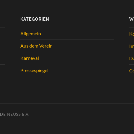
KATEGORIEN
W
Allgemein
K
Aus dem Verein
I
Karneval
Da
Pressespiegel
Co
E NEUSS E.V.