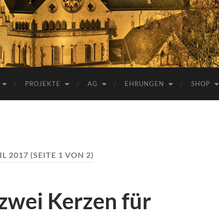
e.V.
PROJEKTE
AG
EHRUNGEN
SHOP
IL 2017
(SEITE 1 VON 2)
zwei Kerzen für