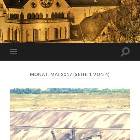
Suchfe
Mobile-
ein-/a
Menü
ein-/ausblenden
MONAT:
MAI 2017
(SEITE 1 VON 4)