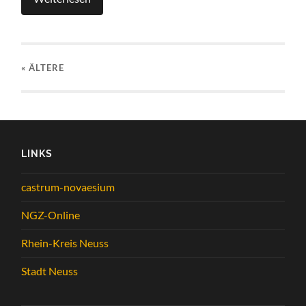
« ÄLTERE
LINKS
castrum-novaesium
NGZ-Online
Rhein-Kreis Neuss
Stadt Neuss