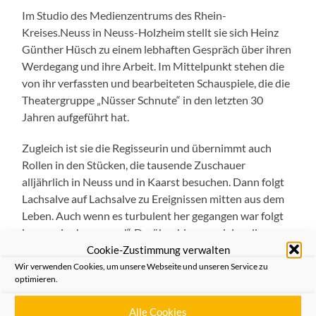
Im Studio des Medienzentrums des Rhein-
Kreises.Neuss in Neuss-Holzheim stellt sie sich Heinz
Günther Hüsch zu einem lebhaften Gespräch über ihren
Werdegang und ihre Arbeit. Im Mittelpunkt stehen die
von ihr verfassten und bearbeiteten Schauspiele, die die
Theatergruppe „Nüsser Schnute“ in den letzten 30
Jahren aufgeführt hat.
Zugleich ist sie die Regisseurin und übernimmt auch
Rollen in den Stücken, die tausende Zuschauer
alljährlich in Neuss und in Kaarst besuchen. Dann folgt
Lachsalve auf Lachsalve zu Ereignissen mitten aus dem
Leben. Auch wenn es turbulent her gegangen war folgt
immer ein „happy end“. Darüber hinaus spielen die
Nüsser Schnute mit Kindern und Jugendlichen eigenes
Cookie-Zustimmung verwalten
Theater alljährlich um die Osterzeit. Darüber berichtet
Wir verwenden Cookies, um unsere Webseite und unseren Service zu
optimieren.
Hildegard Freudenberg, die eng mit ihrer Schwester Inge
Berger zusammen arbeitet. und so eine Laienspiel-
Alle Cookies