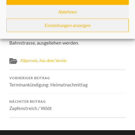
Theatergruppe geformt hat, die ihresgleichen sucht.
Ablehnen
Radio News 89,4 strahlt die Sendung am
23. Mai ab
20,03 Uhr
aus. Diese Sendung und auch frühere
Einstellungen anzeigen
Sendungen können im Medienzentrum des Rhein-
Kreises-Neuss in Neuss- Holzheim, Altes Rathaus,
Bahnstrasse, ausgeliehen werden.
Allgemein
,
Aus dem Verein
VORHERIGER BEITRAG
Terminankündigung: Heimatnachmittag
NÄCHSTER BEITRAG
Zapfenstreich / Wööt