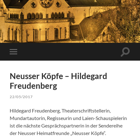
Suchfe
Mobile-
ein-/a
Menü
ein-/ausblenden
Neusser Köpfe – Hildegard
Freudenberg
22/05/2017
Hildegard Freudenberg, Theaterschriftstellerin,
Mundartautorin, Regisseurin und Laien-Schauspielerin
ist die nächste Gesprächspartnerin in der Sendereihe
der Neusser Heimatfreunde „Neusser Köpfe“.