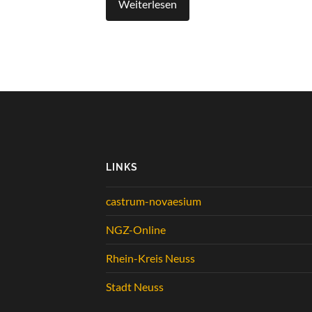
Weiterlesen
LINKS
castrum-novaesium
NGZ-Online
Rhein-Kreis Neuss
Stadt Neuss