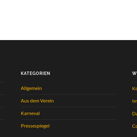
KATEGORIEN
W
Allgemein
K
Aus dem Verein
I
Karneval
Da
Pressespiegel
Co