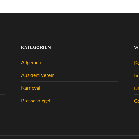
KATEGORIEN
W
Allgemein
K
Aus dem Verein
I
Karneval
Da
Pressespiegel
Co