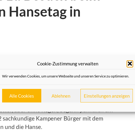
n Hansetag in
dische Hansestadt Kampen an der Ijssel,
Cookie-Zustimmung verwalten
euzeit, Ziel der diesjährigen Hansefahrt der
Wir verwenden Cookies, um unsere Webseite und unseren Service zu optimieren.
ten sich per Bus und bei bester Laune auf
fahrt wurden sie auf den Hansemarkt
e der Hansetage der Neuzeit informiert.
Alle Cookies
Ablehnen
Einstellungen anzeigen
tter, aber ohne Regen, begann pünktlich um
 2 sachkundige Kampener Bürger mit dem
n und die Hanse.