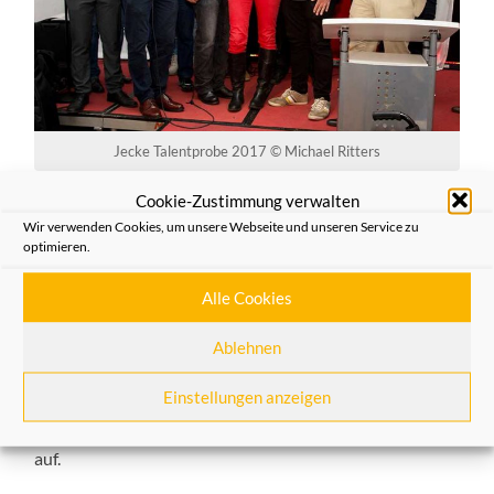
Jecke Talentprobe 2017 © Michael Ritters
Cookie-Zustimmung verwalten
Jecke Talentprobe ist
Wir verwenden Cookies, um unsere Webseite und unseren Service zu
Riesenerfolg: Kölsche Paninis
optimieren.
und Fidele Novesier gewinnen
Alle Cookies
den Wettbewerb
Ablehnen
20/09/2017
Einstellungen anzeigen
Draußen stürmt es, drinnen in der Trafostation geht der
Stern eines ganz neuen und innovativen Event-Formats
auf.