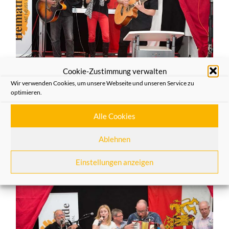
Cookie-Zustimmung verwalten
Wir verwenden Cookies, um unsere Webseite und unseren Service zu
Fidele Novesier © Michael Ritters
optimieren.
Die Jury entschied sich für die
Kölschen Paninis
, die mit
Alle Cookies
der jungen Sängerin Katharina Zimmermann ein echtes
Gesangstalent an den Start brachten. Spaß gemacht hat
Ablehnen
es jedenfalls den Jecken, die den Kunstraum voll
machten, schunkelten und mitsangen als ob es mitten in
Einstellungen anzeigen
der Karnevalszeit wäre.