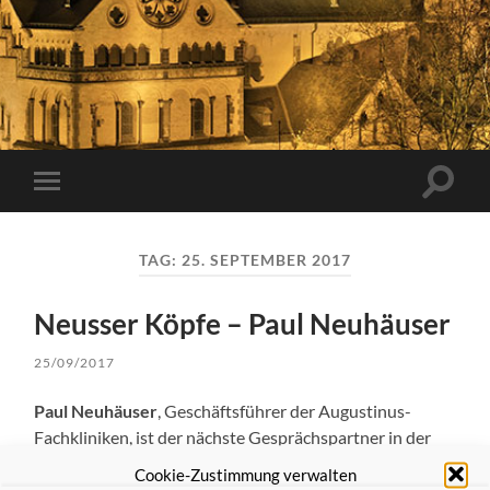
Suchfe
Mobile-
ein-/a
Menü
ein-/ausblenden
TAG:
25. SEPTEMBER 2017
Neusser Köpfe – Paul Neuhäuser
25/09/2017
Paul Neuhäuser
, Geschäftsführer der Augustinus-
Fachkliniken, ist der nächste Gesprächspartner in der
Sendereihe der Heimatfreunde Neuss unter dem Titel:
Cookie-Zustimmung verwalten
„
Neusser Köpfe
“. Radio News 89,4 sendet am
Montag,