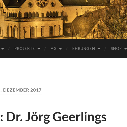
e.V.
PROJEKTE
AG
EHRUNGEN
SHOP
8. DEZEMBER 2017
 Dr. Jörg Geerlings