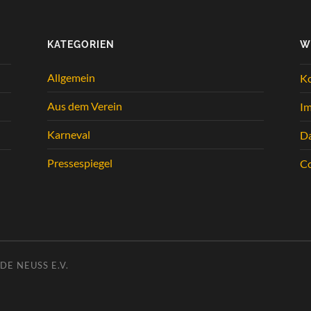
KATEGORIEN
W
Allgemein
K
Aus dem Verein
I
Karneval
Da
Pressespiegel
Co
E NEUSS E.V.