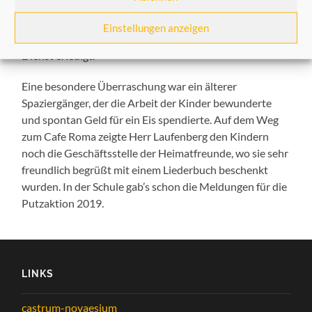
werden sollen, wurde auf die sonst übliche
Beschreibung des Zustandes der Schilder verzichtet.
Einstellungen anzeigen
Die Kinder haben auch in diesem Jahr mit Freude diesen
Dienst erledigt.
Eine besondere Überraschung war ein älterer
Spaziergänger, der die Arbeit der Kinder bewunderte
und spontan Geld für ein Eis spendierte. Auf dem Weg
zum Cafe Roma zeigte Herr Laufenberg den Kindern
noch die Geschäftsstelle der Heimatfreunde, wo sie sehr
freundlich begrüßt mit einem Liederbuch beschenkt
wurden. In der Schule gab’s schon die Meldungen für die
Putzaktion 2019.
LINKS
castrum-novaesium