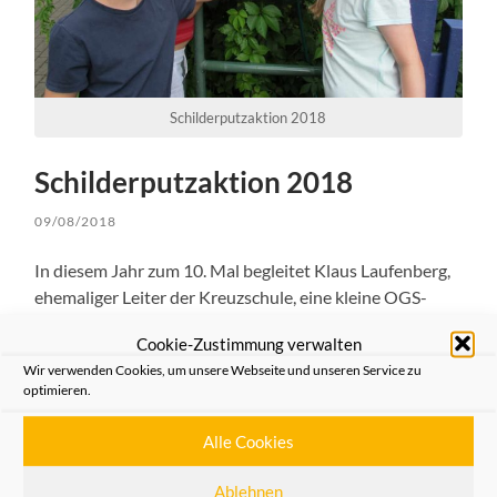
Schilderputzaktion 2018
Schilderputzaktion 2018
09/08/2018
In diesem Jahr zum 10. Mal begleitet Klaus Laufenberg,
ehemaliger Leiter der Kreuzschule, eine kleine OGS-
Gruppe der Kreuzschule bei der Schilderputzaktion für
Cookie-Zustimmung verwalten
die Heimatfreunde.
Wir verwenden Cookies, um unsere Webseite und unseren Service zu
optimieren.
Die kleine Putztruppe der OGS Kreuzschule war wieder
einmal unterwegs, um die Hinweisschilder der
Alle Cookies
Heimatfreunde entlang der mittelalterlichen
Stadtbefestigung zu reinigen. Da die Schilder ja ersetzt
Ablehnen