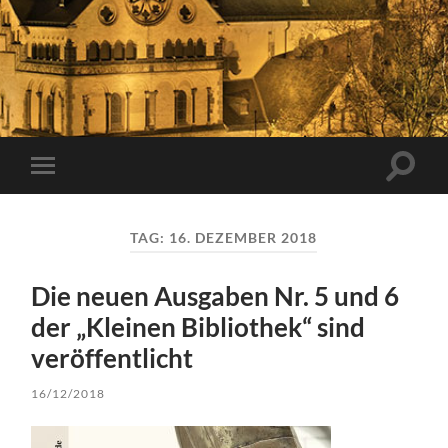
Suchfe
Mobile-
ein-/a
Menü
ein-/ausblenden
TAG:
16. DEZEMBER 2018
Die neuen Ausgaben Nr. 5 und 6
der „Kleinen Bibliothek“ sind
veröffentlicht
16/12/2018