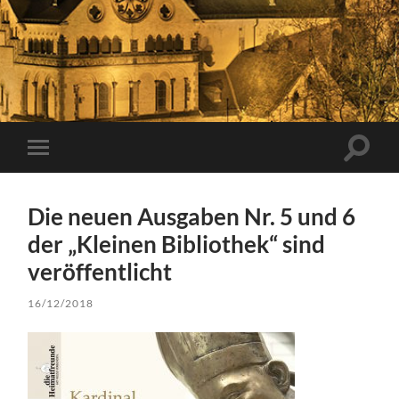
Suchfe
Mobile-
ein-/a
Menü
ein-/ausblenden
Die neuen Ausgaben Nr. 5 und 6
der „Kleinen Bibliothek“ sind
veröffentlicht
16/12/2018