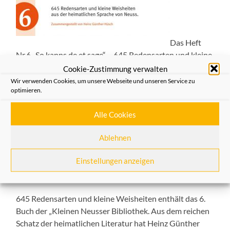
Das Heft
Nr.6 „So kanns de et sage“ – 645 Redensarten und kleine
Weisheiten aus der heimatlichen Sprache.
Cookie-Zustimmung verwalten
Wir verwenden Cookies, um unsere Webseite und unseren Service zu
Wie auch andere Vereine, die Schützen und
optimieren.
Karnevalisten, bemühen sich die Heimatfreunde Neuss,
die heimatliche Sprache zu erhalten, ihren Gebrauch zu
Alle Cookies
fördern und dabei Hilfe zu leisten. Nach der Herausgabe
Ablehnen
des „Nüsser Strubbelpitter“ in der Übertragung in die
Neusser Sprache durch die leider verstorbene
Einstellungen anzeigen
Schriftstellerin Sophie Tremblau bieten die
Heimatfreunde Neuss nun eine weitere Hilfestellung an:
645 Redensarten und kleine Weisheiten enthält das 6.
Buch der „Kleinen Neusser Bibliothek. Aus dem reichen
Schatz der heimatlichen Literatur hat Heinz Günther