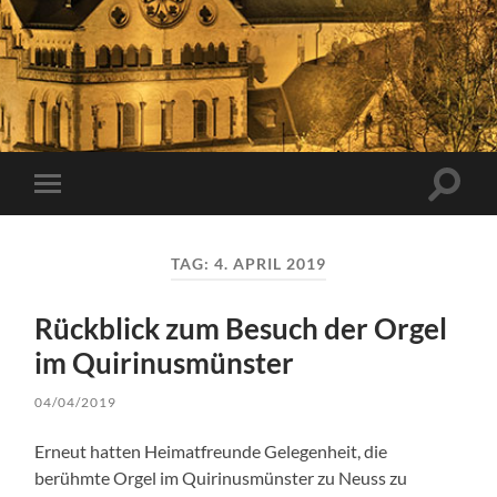
Suchfe
Mobile-
ein-/a
Menü
ein-/ausblenden
TAG:
4. APRIL 2019
Rückblick zum Besuch der Orgel
im Quirinusmünster
04/04/2019
Erneut hatten Heimatfreunde Gelegenheit, die
berühmte Orgel im Quirinusmünster zu Neuss zu