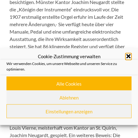
besichtigen. Münster Kantor Joachim Neugardt stellte
die „Königin der Instrumente“ eindrucksvoll vor. Die
1907 erstmalig erstellte Orgel erfuhr im Laufe der Zeit
mehrere Änderungen,- Sie verfügt heute über vier
Manuale, Pedal und eine umfangreiche elektronische
Ausstattung, die ihre Wirksamkeit ausserordentlich
steigert. Sie hat 86 klingende Register und verfügt über
einen ausdrucksstarken Fundus an Grundstimmen und
Cookie-Zustimmung verwalten
Zungenstimmen. Jeden Samstag erklingt das
Wir verwenden Cookies, um unsere Webseite und unseren Service zu
Meisterwerk in Orgelstunden zur Marktzeit.
optimieren.
Bedeutende Konzerte erfreuen sich einer beständigen
Zuhörerschaft. Diese Informationen, angereichert durch
Alle Cookies
viele interessante technische Einzelheiten und
Ablehnen
klangliche Beispiele, demonstrierte Neugardt seinen
Besuchern. Abschließender Höhepunkt waren
Einstellungen anzeigen
Ausschnitte aus Werken von Cesar Franck, Johann
Sebastian Bach, Louis James Alfred Lefebre-Wely und
Louis Vierne, meisterhaft vom Kantor an St. Quirin,
Joachim Neugardt, gespielt. Ein weiteres Beweis: Die