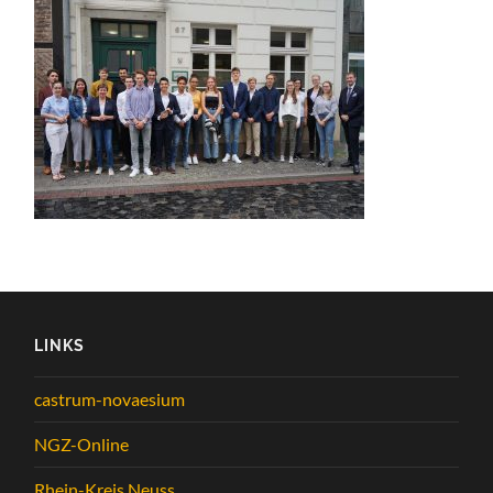
LINKS
castrum-novaesium
NGZ-Online
Rhein-Kreis Neuss