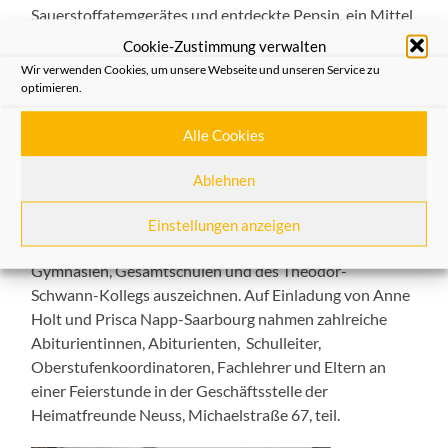
Sauerstoffatemgerätes und entdeckte Pepsin, ein Mittel
gegen Appetitlosigkeit und Völlegefühl.
Cookie-Zustimmung verwalten
Wir verwenden Cookies, um unsere Webseite und unseren Service zu
Dr. Karl Tücking (1827-1904) hat als Historiker und
optimieren.
Gymnasialdirektor die Geschichte der Stadt Neuss, ihrer
Schulen und kirchlichen Einrichtungen auf der
Alle Cookies
Grundlage zahlreicher Quellen erforscht und
beschrieben.
Ablehnen
In diesem Jahr konnten die Neusser Heimatfreunde
Einstellungen anzeigen
insgesamt 32 Preisträger der verschiedenen
Gymnasien, Gesamtschulen und des Theodor-
Schwann-Kollegs auszeichnen. Auf Einladung von Anne
Holt und Prisca Napp-Saarbourg nahmen zahlreiche
Abiturientinnen, Abiturienten, Schulleiter,
Oberstufenkoordinatoren, Fachlehrer und Eltern an
einer Feierstunde in der Geschäftsstelle der
Heimatfreunde Neuss, Michaelstraße 67, teil.