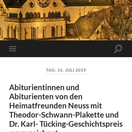
Suchfe
Mobile-
ein-/a
Menü
ein-/ausblenden
TAG:
15. JULI 2019
Abiturientinnen und
Abiturienten von den
Heimatfreunden Neuss mit
Theodor-Schwann-Plakette und
Dr. Karl- Tücking-Geschichtspreis