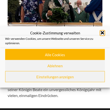
Cookie-Zustimmung verwalten
Neuss hat einen neuen
Wir verwenden Cookies, um unsere Webseite und unseren Service zu
optimieren.
Schützenkönig.
Alle Cookies
29/08/2019
Ablehnen
Bereits mit dem 9. Schuss sicherte sich Kurt Koenemann
die hohe Würde.
Einstellungen anzeigen
Die Heimatfreunde wünschen Kurt I. Koenemann und
seiner Königin Beate ein unvergessliches Königsjahr mit
vielen, einmaligen Eindrücken.