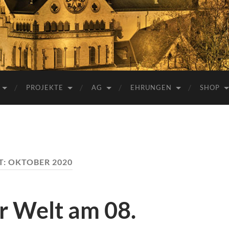
e.V.
PROJEKTE
AG
EHRUNGEN
SHOP
T:
OKTOBER 2020
er Welt am 08.