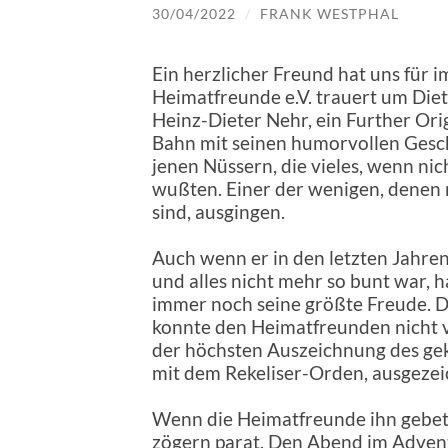
30/04/2022
/
FRANK WESTPHAL
Ein herzlicher Freund hat uns für 
Heimatfreunde e.V. trauert um Diet
Heinz-Dieter Nehr, ein Further Orig
Bahn mit seinen humorvollen Gesch
jenen Nüssern, die vieles, wenn ni
wußten. Einer der wenigen, denen n
sind, ausgingen.
Auch wenn er in den letzten Jahre
und alles nicht mehr so bunt war, 
immer noch seine größte Freude. Da
konnte den Heimatfreunden nicht 
der höchsten Auszeichnung des gek
mit dem Rekeliser-Orden, ausgezei
Wenn die Heimatfreunde ihn gebet
zögern parat. Den Abend im Advent