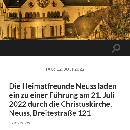
Suchfe
Mobile-
ein-/a
Menü
ein-/ausblenden
TAG:
12. JULI 2022
Die Heimatfreunde Neuss laden
ein zu einer Führung am 21. Juli
2022 durch die Christuskirche,
Neuss, Breitestraße 121
12/07/2022