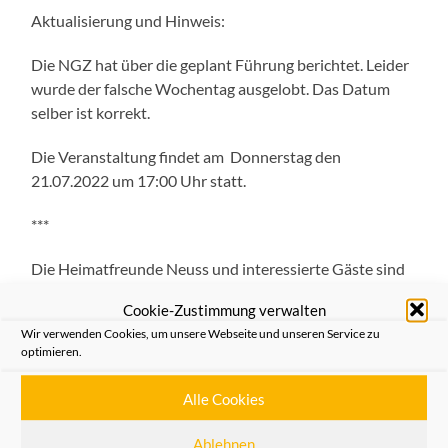
Aktualisierung und Hinweis:
Die NGZ hat über die geplant Führung berichtet. Leider
wurde der falsche Wochentag ausgelobt. Das Datum
selber ist korrekt.
Die Veranstaltung findet am Donnerstag den
21.07.2022 um 17:00 Uhr statt.
***
Die Heimatfreunde Neuss und interessierte Gäste sind
zu einer Führung durch die Christuskirche eingeladen.
Cookie-Zustimmung verwalten
Die im neoromanischen Stil erbaute Kirche wurde am
Wir verwenden Cookies, um unsere Webseite und unseren Service zu
26.09.1906 eingeweiht. Sie ist die Pfarrkirche der
optimieren.
gleichnamigen evangelischen Kirchengemeinde in
Neuss. Pfarrer Jörg Zimmermann wird in seiner rund
Alle Cookies
einstündigen Führung durch die Kirche sowohl die
Architektur als auch die Innenausstattung im Hinblick
Ablehnen