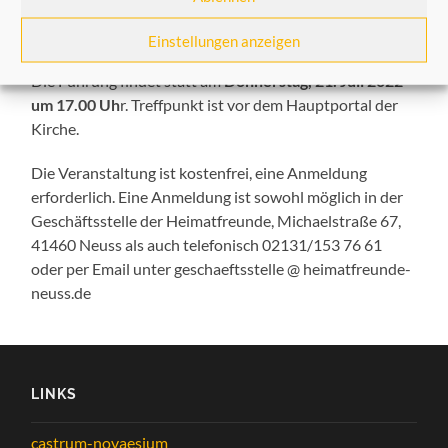
auf besondere Details erläutern. Dazu gehören z.B. Altar,
Kanzel, Taufstein, Fenster und Orgel.
Einstellungen anzeigen
Die Führung findet statt am
Donnerstag, 21. Juli 2022
um 17.00 Uh
r. Treffpunkt ist vor dem Hauptportal der
Kirche.
Die Veranstaltung ist kostenfrei, eine Anmeldung
erforderlich. Eine Anmeldung ist sowohl möglich in der
Geschäftsstelle der Heimatfreunde, Michaelstraße 67,
41460 Neuss als auch telefonisch 02131/153 76 61
oder per Email unter geschaeftsstelle @ heimatfreunde-
neuss.de
LINKS
castrum-novaesium