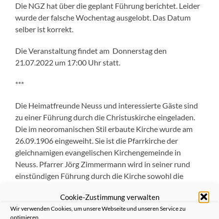
Die NGZ hat über die geplant Führung berichtet. Leider
wurde der falsche Wochentag ausgelobt. Das Datum
selber ist korrekt.
Die Veranstaltung findet am Donnerstag den
21.07.2022 um 17:00 Uhr statt.
***
Die Heimatfreunde Neuss und interessierte Gäste sind
zu einer Führung durch die Christuskirche eingeladen.
Die im neoromanischen Stil erbaute Kirche wurde am
26.09.1906 eingeweiht. Sie ist die Pfarrkirche der
gleichnamigen evangelischen Kirchengemeinde in
Neuss. Pfarrer Jörg Zimmermann wird in seiner rund
einstündigen Führung durch die Kirche sowohl die
Architektur als auch die Innenausstattung im Hinblick
Cookie-Zustimmung verwalten
auf besondere Details erläutern. Dazu gehören z.B. Altar,
Wir verwenden Cookies, um unsere Webseite und unseren Service zu
Kanzel, Taufstein, Fenster und Orgel.
optimieren.