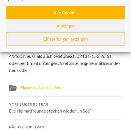
Die Führung findet statt am
Donnerstag, 21. Juli 2022
Alle Cookies
um 17.00 Uh
r. Treffpunkt ist vor dem Hauptportal der
Kirche.
Ablehnen
Die Veranstaltung ist kostenfrei, eine Anmeldung
Einstellungen anzeigen
erforderlich. Eine Anmeldung ist sowohl möglich in der
Geschäftsstelle der Heimatfreunde, Michaelstraße 67,
41460 Neuss als auch telefonisch 02131/153 76 61
oder per Email unter geschaeftsstelle @ heimatfreunde-
neuss.de
Allgemein
,
Aus dem Verein
VORHERIGER BEITRAG
Die Heimatfreunde stechen wieder „in See“
NÄCHSTER BEITRAG