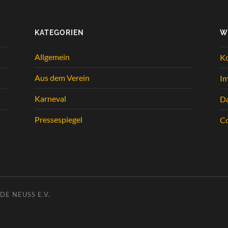
KATEGORIEN
W
Allgemein
K
Aus dem Verein
I
Karneval
Da
Pressespiegel
Co
E NEUSS E.V.