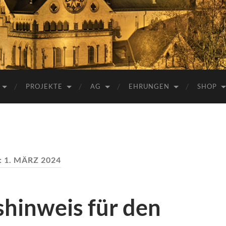
e.V.
PROJEKTE
AG
EHRUNGEN
SHOP
:
1. MÄRZ 2024
shinweis für den