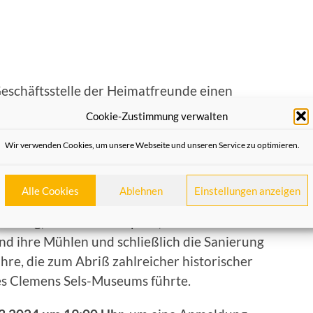
 Geschäftsstelle der Heimatfreunde einen
rkapelle und Umgebung“ mit folgendem Inhalt
Cookie-Zustimmung verwalten
Wir verwenden Cookies, um unsere Webseite und unseren Service zu optimieren.
m Quirinusmünster das bedeutendste
ie reifste Lösung einer Torburg im Rheinland.
Alle Cookies
Ablehnen
Einstellungen anzeigen
gende Architektur des Tores, seine Rolle im
 Krieg, die Obertorkapelle, den Bau der
und ihre Mühlen und schließlich die Sanierung
re, die zum Abriß zahlreicher historischer
es Clemens Sels-Museums führte.