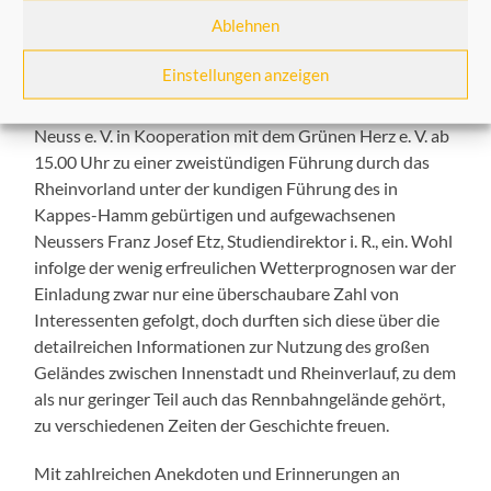
Heimatfreunde und LaGa
Ablehnen
20/06/2026
Einstellungen anzeigen
Am Freitag, 12. Juni 2026, luden die Heimatfreunde
Neuss e. V. in Kooperation mit dem Grünen Herz e. V. ab
15.00 Uhr zu einer zweistündigen Führung durch das
Rheinvorland unter der kundigen Führung des in
Kappes-Hamm gebürtigen und aufgewachsenen
Neussers Franz Josef Etz, Studiendirektor i. R., ein. Wohl
infolge der wenig erfreulichen Wetterprognosen war der
Einladung zwar nur eine überschaubare Zahl von
Interessenten gefolgt, doch durften sich diese über die
detailreichen Informationen zur Nutzung des großen
Geländes zwischen Innenstadt und Rheinverlauf, zu dem
als nur geringer Teil auch das Rennbahngelände gehört,
zu verschiedenen Zeiten der Geschichte freuen.
Mit zahlreichen Anekdoten und Erinnerungen an