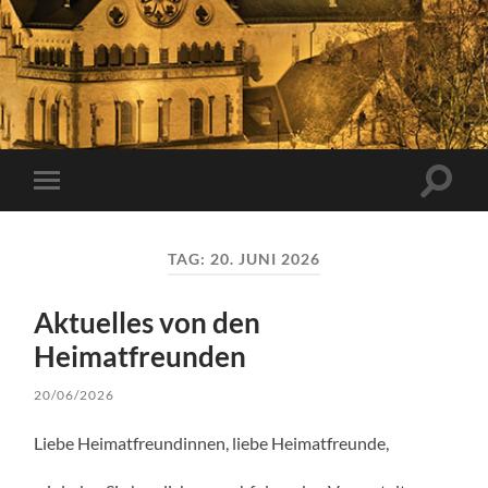
Suchfe
Mobile-
ein-/a
Menü
ein-/ausblenden
TAG:
20. JUNI 2026
Aktuelles von den
Heimatfreunden
20/06/2026
Liebe Heimatfreundinnen, liebe Heimatfreunde,