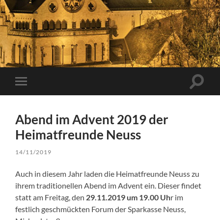
Suchfe
Mobile-
ein-/a
Menü
ein-/ausblenden
Abend im Advent 2019 der
Heimatfreunde Neuss
14/11/2019
Auch in diesem Jahr laden die Heimatfreunde Neuss zu
ihrem traditionellen Abend im Advent ein. Dieser findet
statt am Freitag, den
29.11.2019 um 19.00 Uh
r im
festlich geschmückten Forum der Sparkasse Neuss,