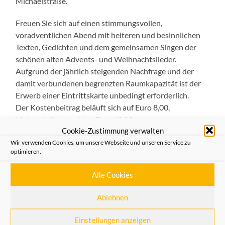
Michaelstraße.
Freuen Sie sich auf einen stimmungsvollen,
voradventlichen Abend mit heiteren und besinnlichen
Texten, Gedichten und dem gemeinsamen Singen der
schönen alten Advents- und Weihnachtslieder.
Aufgrund der jährli
ch steigenden Nachfrage und der
damit verbundenen begrenzten Raumkapazität ist der
Erwerb einer Eintrittskarte unbedingt erforderlich.
Der Kostenbeitrag beläuft sich auf Euro 8,00,
Nichtmitglieder zahlen Euro 10,00.
Cookie-Zustimmung verwalten
Die Eintrittskarten können bei den folgenden
Wir verwenden Cookies, um unsere Webseite und unseren Service zu
optimieren.
Verkaufsstellen erworben werden:
Geschäftsstelle der Heimatfreunde, Michaelstraße 67,
Alle Cookies
41460 Neuss
Einhorn-Apotheke, bei Herrn Napp-Saarbourg, Büchel
Ablehnen
21, 41460 Neuss
Einstellungen anzeigen