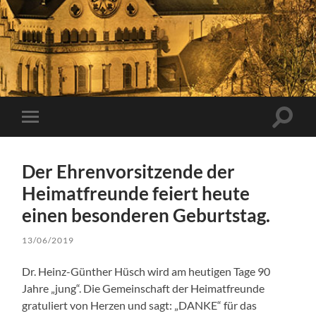
Suchfe
Mobile-
ein-/a
Menü
ein-/ausblenden
Der Ehrenvorsitzende der
Heimatfreunde feiert heute
einen besonderen Geburtstag.
13/06/2019
Dr. Heinz-Günther Hüsch wird am heutigen Tage 90
Jahre „jung“. Die Gemeinschaft der Heimatfreunde
gratuliert von Herzen und sagt: „DANKE“ für das