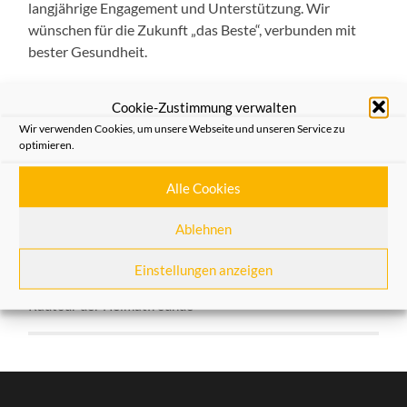
langjährige Engagement und Unterstützung. Wir
wünschen für die Zukunft „das Beste“, verbunden mit
bester Gesundheit.
So berichtet die heutige
NGZ
:
Cookie-Zustimmung verwalten
Wir verwenden Cookies, um unsere Webseite und unseren Service zu
optimieren.
Aus dem Verein
Alle Cookies
VORHERIGER BEITRAG
Bustour der Heimatfreunde Neuss zum Friedhof Melaten
Ablehnen
und das „unbekannte Köln“
Einstellungen anzeigen
NÄCHSTER BEITRAG
Radtour der Heimatfreunde