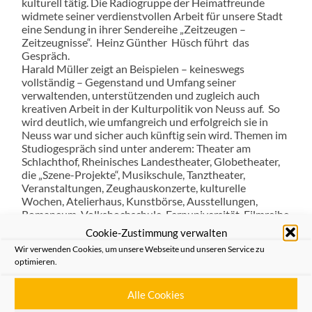
kulturell tätig. Die Radiogruppe der Heimatfreunde
widmete seiner verdienstvollen Arbeit für unsere Stadt
eine Sendung in ihrer Sendereihe „Zeitzeugen –
Zeitzeugnisse“. Heinz Günther Hüsch führt das
Gespräch.
Harald Müller zeigt an Beispielen – keineswegs
vollständig – Gegenstand und Umfang seiner
verwaltenden, unterstützenden und zugleich auch
kreativen Arbeit in der Kulturpolitik von Neuss auf. So
wird deutlich, wie umfangreich und erfolgreich sie in
Neuss war und sicher auch künftig sein wird. Themen im
Studiogespräch sind unter anderem: Theater am
Schlachthof, Rheinisches Landestheater, Globetheater,
die „Szene-Projekte“, Musikschule, Tanztheater,
Veranstaltungen, Zeughauskonzerte, kulturelle
Wochen, Atelierhaus, Kunstbörse, Ausstellungen,
Romaneum, Volkshochschule, Fernuniversität, Filmreihe
„Künstler*innen und Zeitzeugen im Portrait, Förderung
Cookie-Zustimmung verwalten
junger Künstler, das Kammerorchester.
Wir verwenden Cookies, um unsere Webseite und unseren Service zu
Die Stadt Neuss gibt jährlich 21 Millionen Euro für die
optimieren.
Kultur in Neuss aus – 3,5 % des städtischen Haushaltes.
Das alles muss verwaltet werden – Aufgabe des
Kulturamtes – und es muss inspiriert werden – Leistung
Alle Cookies
des Leiters und seiner Mannschaft.