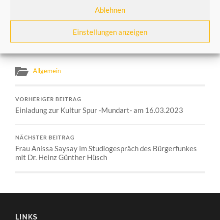
Radio News verbreitet die Sendung am
16.3.2023,
Ablehnen
20.00 h
– nach den Nachrichten. Später ist die Sendung
im Internet „NRWision weltweit zu hören. Für die
Einstellungen anzeigen
Leitung der Sendung und ihre Musik ist Johannes Feser
verantwortlich.
Allgemein
VORHERIGER BEITRAG
Einladung zur Kultur Spur -Mundart- am 16.03.2023
NÄCHSTER BEITRAG
Frau Anissa Saysay im Studiogespräch des Bürgerfunkes
mit Dr. Heinz Günther Hüsch
LINKS