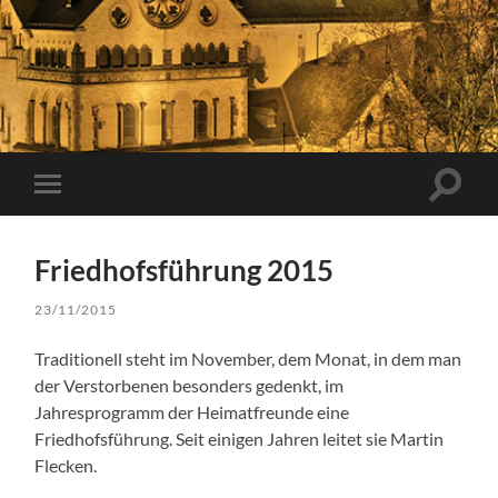
Suchfe
Mobile-
ein-/a
Menü
ein-/ausblenden
Friedhofsführung 2015
23/11/2015
Traditionell steht im November, dem Monat, in dem man
der Verstorbenen besonders gedenkt, im
Jahresprogramm der Heimatfreunde eine
Friedhofsführung. Seit einigen Jahren leitet sie Martin
Flecken.