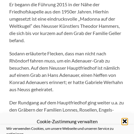
Er begann die Führung 2015 in der Nähe der
Friedhofskapelle aus den 1950er Jahren. Hierhin
umgesetzt ist eine eindrucksvolle „Madonna auf der
Weltkugel“ des Neusser Künstlers Theodor Hammers,
die sich bis vor kurzem auf dem Grab der Familie Geller
befand.
Sodann erläuterte Flecken, dass man nicht nach
Rhöndorf fahren muss, um ein Adenauer-Grab zu
besuchen. Auf dem Neusser Hauptfriedhof ist nämlich
auf einem Grab an Hans Adenauer, einen Neffen von
Konrad Adenauers erinnert; er hatte Gabriele Werhahn
aus Neuss geheiratet.
Der Rundgang auf dem Hauptfriedhof ging weiter u.a. zu
den Gräbern der Familien Lonnes, Rosellen, Engels-
Freistühler, Derstappen und Hüsch-Kies, an denen die
Cookie-Zustimmung verwalten
rund 25 Teilnehmern manches über diese Familien
Wir verwenden Cookies, um unsere Webseite und unseren Service zu
erfuhren; erinnert hat Flecken besonders auch an die bei
optimieren.