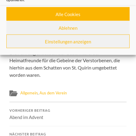
den Heimatfreunden sehr aktive Doris Kies und Marga
Hüsch, geb. Gilges.
Alle Cookies
Auch der Leiter des Bundespresseamtes zu Adenauers
Ablehnen
Zeiten, Heinrich Brand, fand seine letzte Ruhestätte auf
dem Neusser Hauptfriedhof.
Einstellungen anzeigen
Die Führung endete an der Gedenktafel der
Heimatfreunde für die Gebeine der Verstorbenen, die
hierhin aus dem Schatten von St. Quirin umgebettet
worden waren.
Allgemein
,
Aus dem Verein
VORHERIGER BEITRAG
Abend im Advent
NÄCHSTER BEITRAG