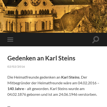
Suchfe
Mobile-
ein-/a
Menü
ein-/ausblenden
Gedenken an Karl Steins
02/02/2016
Die Heimatfreunde gedenken an
Karl Steins
. Der
Mitbegründer der Heimatfreunde wäre am 04.02.2016 –
140 Jahre
– alt geworden. Karl Steins wurde am
04.02.1876 geboren und ist am 24.06.1946 verstorben.