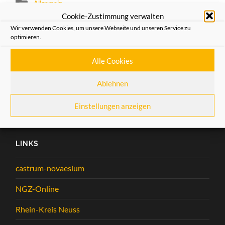
Allgemein
Cookie-Zustimmung verwalten
Wir verwenden Cookies, um unsere Webseite und unseren Service zu
VORHERIGER BEITRAG
optimieren.
Buchempfehlung
Alle Cookies
NÄCHSTER BEITRAG
Kappessonntag-Matinee
Ablehnen
Einstellungen anzeigen
LINKS
castrum-novaesium
NGZ-Online
Rhein-Kreis Neuss