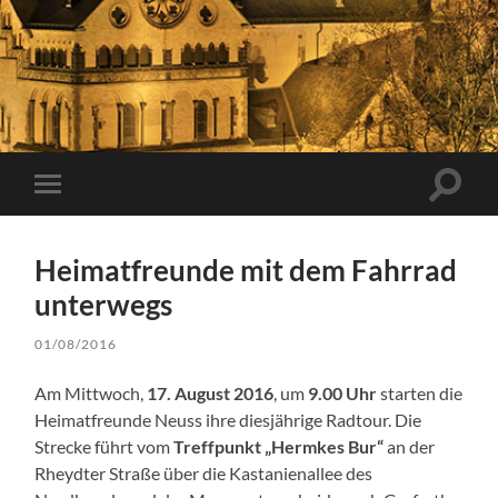
Suchfe
Mobile-
ein-/a
Menü
ein-/ausblenden
Heimatfreunde mit dem Fahrrad
unterwegs
01/08/2016
Am Mittwoch,
17. August 2016
, um
9.00 Uhr
starten die
Heimatfreunde Neuss ihre diesjährige Radtour. Die
Strecke führt vom
Treffpunkt „Hermkes Bur“
an der
Rheydter Straße über die Kastanienallee des