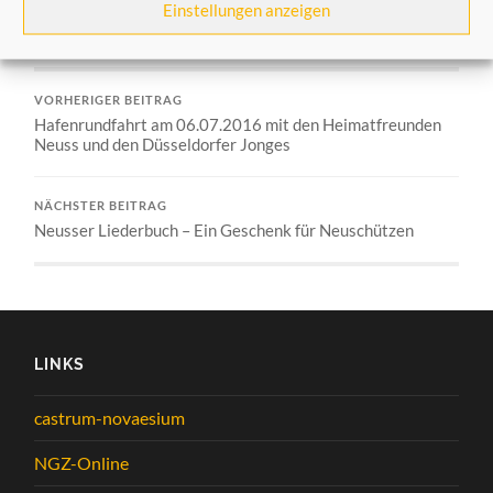
Einstellungen anzeigen
Allgemein
,
Aus dem Verein
VORHERIGER BEITRAG
Hafenrundfahrt am 06.07.2016 mit den Heimatfreunden
Neuss und den Düsseldorfer Jonges
NÄCHSTER BEITRAG
Neusser Liederbuch – Ein Geschenk für Neuschützen
LINKS
castrum-novaesium
NGZ-Online