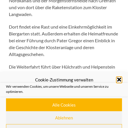
Nordkanals und der Morgensternsheide nach Grefrath
und von dort über die Raketenstation zum Kloster
Langwaden.
Dort findet eine Rast und eine Einkehrmöglichkeit im
Biergarten statt. Außerdem erhalten die Heimatfreunde
bei einer Führung durch Pater Gregor einen Einblick in
die Geschichte der Klosteranlage und deren
Alltagsgeschehen.
Die Weiterfahrt führt über Hülchrath und Helpenstein
zum Schloss Reuschenberg und endet am Epanchoir an
Cookie-Zustimmung verwalten
der Nordkanalallee.
Wir verwenden Cookies, um unsere Webseite und unseren Service zu
optimieren.
Wegen der begrenzten Teilnehmerzahl ist eine
Anmeldung in der Geschäftsstelle Michaelstraße oder in
Alle Cookies
der Einhorn-Apotheke am Büchel zu dieser rund 40 km
langen Rundtour durch die Neusser
Ablehnen
Mittelterrassenlandschaft erforderlich.