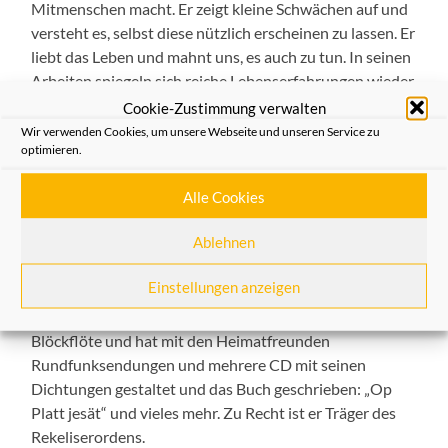
Mitmenschen macht. Er zeigt kleine Schwächen auf und
versteht es, selbst diese nützlich erscheinen zu lassen. Er
liebt das Leben und mahnt uns, es auch zu tun. In seinen
Arbeiten spiegeln sich reiche Lebenserfahrungen wieder
als bewusster und aufmerksamer Neusser, Schütze,
Cookie-Zustimmung verwalten
Architekt, Maler, Künstler, Gestalter, sachkundiger
Wir verwenden Cookies, um unsere Webseite und unseren Service zu
optimieren.
Bürger im Stadtrat, Unternehmer, Rennfahrer und als
ein Mann mit festen Grundsätzen.
Alle Cookies
Auf vielen Veranstaltungen der Heimatfreunde hat
Ablehnen
Heinz Gilges gesprochen und sein Publikum in den Bann
gezogen: „Abend im Advent“, “Schützenfest für
Einstellungen anzeigen
Anfänger“ und “Nüsser Tön em Romaneum“ seien
beispielsweise genannt. Er spielt meisterlich auf seiner
Blöckflöte und hat mit den Heimatfreunden
Rundfunksendungen und mehrere CD mit seinen
Dichtungen gestaltet und das Buch geschrieben: „Op
Platt jesät“ und vieles mehr. Zu Recht ist er Träger des
Rekeliserordens.