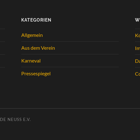
KATEGORIEN
W
Allgemein
K
Aus dem Verein
I
Karneval
Da
Pressespiegel
Co
E NEUSS E.V.