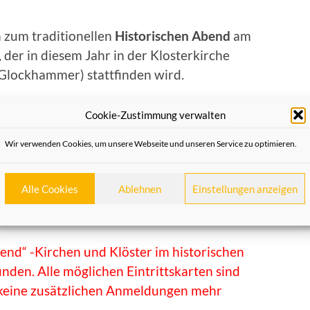
 zum traditionellen
Historischen Abend
am
, der in diesem Jahr in der Klosterkirche
Glockhammer) stattfinden wird.
as Thema: „Die Kirchen-und Klosterlandschaft
Cookie-Zustimmung verwalten
 Referenten Neupriester Herr
Quirinus C.
illiam
und Herr
Burdich
Kurzvorträge halten
Wir verwenden Cookies, um unsere Webseite und unseren Service zu optimieren.
Aula des Erzb. Gymnasiums Marienberg der
s‘ und Trank nach Altväter-Art“ ausklingen.
Alle Cookies
Ablehnen
Einstellungen anzeigen
end“ -Kirchen und Klöster im historischen
nden. Alle möglichen Eintrittskarten sind
 keine zusätzlichen Anmeldungen mehr