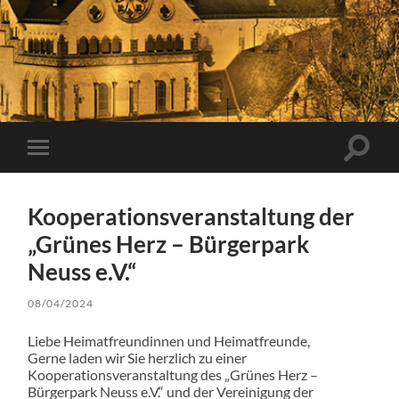
Suchfe
Mobile-
ein-/a
Menü
ein-/ausblenden
Kooperationsveranstaltung der
„Grünes Herz – Bürgerpark
Neuss e.V.“
08/04/2024
Liebe Heimatfreundinnen und Heimatfreunde,
Gerne laden wir Sie herzlich zu einer
Kooperationsveranstaltung des „Grünes Herz –
Bürgerpark Neuss e.V.“ und der Vereinigung der