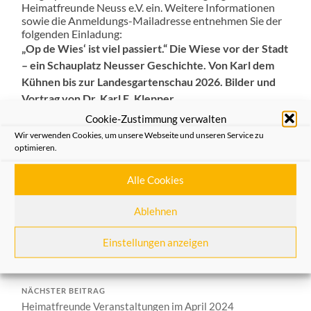
Heimatfreunde Neuss e.V. ein. Weitere Informationen
sowie die Anmeldungs-Mailadresse entnehmen Sie der
folgenden Einladung:
„Op de Wies‘ ist viel passiert.“ Die Wiese vor der Stadt
– ein Schauplatz Neusser Geschichte. Von Karl dem
Kühnen bis zur Landesgartenschau 2026.
Bilder und
Vortrag von Dr. Karl E. Klepper
Cookie-Zustimmung verwalten
Montag, 15. April um 19 Uhr Geschäftsstelle
Wir verwenden Cookies, um unsere Webseite und unseren Service zu
Heimatfreunde Neuss, Michaelstraße 67
optimieren.
Anmeldung:
mail@gruenes-herz-
neuss.de
Alle Cookies
Allgemein
,
Aus dem Verein
Ablehnen
VORHERIGER BEITRAG
Einstellungen anzeigen
Heinz Gilges – Bürgerfunksendung am 11.4.2024
NÄCHSTER BEITRAG
Heimatfreunde Veranstaltungen im April 2024