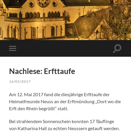
Suchfe
Mobile-
ein-/a
Menü
ein-/ausblenden
Nachlese: Erfttaufe
16/05/2017
Am 12. Mai 2017 fand die diesjährige Erfttaufe der
Heimatfreunde Neuss an der Erftmündung „Dort wo die
Erft den Rhein begrüßt“ statt.
Bei strahlendem Sonnenschein konnten 17 Täuflinge
von Katharina Hall zu echten Neussern getauft werden.