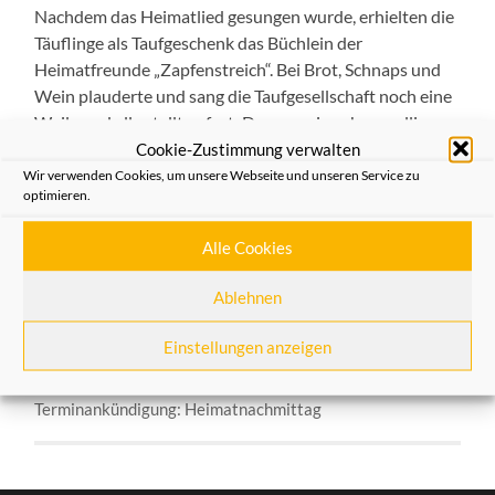
Nachdem das Heimatlied gesungen wurde, erhielten die
Täuflinge als Taufgeschenk das Büchlein der
Heimatfreunde „Zapfenstreich“. Bei Brot, Schnaps und
Wein plauderte und sang die Taufgesellschaft noch eine
Weile und alle stellten fest: Das war ein sehr geselliger
und schöner Abend.
Cookie-Zustimmung verwalten
Wir verwenden Cookies, um unsere Webseite und unseren Service zu
optimieren.
Allgemein
,
Aus dem Verein
Alle Cookies
VORHERIGER BEITRAG
Ablehnen
Tagesfahrt der Heimatfreunde zum internationalen
Hansetag nach Kampen/NL am 17.06.2017
Einstellungen anzeigen
NÄCHSTER BEITRAG
Terminankündigung: Heimatnachmittag