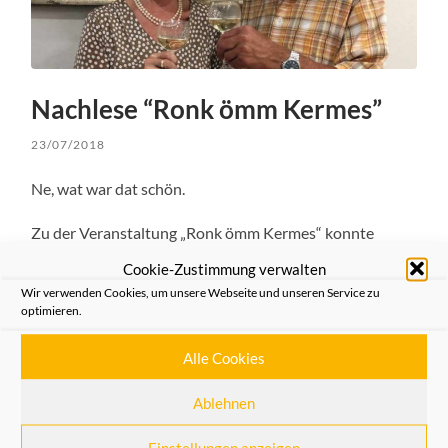
Nachlese “Ronk ömm Kermes”
23/07/2018
Ne, wat war dat schön.
Zu der Veranstaltung „Ronk ömm Kermes“ konnte
Katharina Hall zahlreiche Besucher in der
Cookie-Zustimmung verwalten
Geschäftsstelle begrüßen. Schließlich besuchte uns
Wir verwenden Cookies, um unsere Webseite und unseren Service zu
auch SM Georg I. mit Gattin, gute Stimmung und „volles
optimieren.
Haus“ war das Ergebnis.
Alle Cookies
Abgerundet wurden die Vorträge durch die musikalische
Begleitung von Paul Dworak. Eingestimmt auf die Tage
Ablehnen
der Wonne verging der Nachmittag wie im Flug.
Einstellungen anzeigen