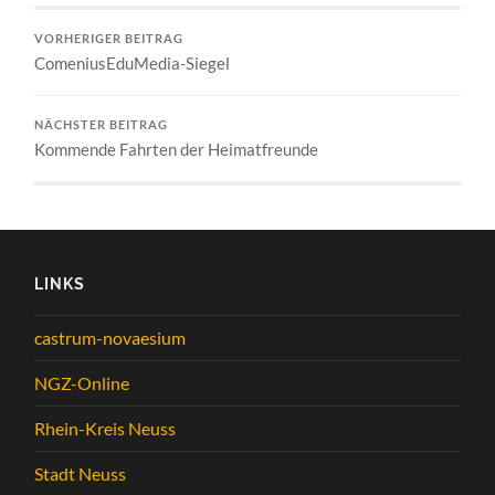
VORHERIGER BEITRAG
ComeniusEduMedia-Siegel
NÄCHSTER BEITRAG
Kommende Fahrten der Heimatfreunde
LINKS
castrum-novaesium
NGZ-Online
Rhein-Kreis Neuss
Stadt Neuss