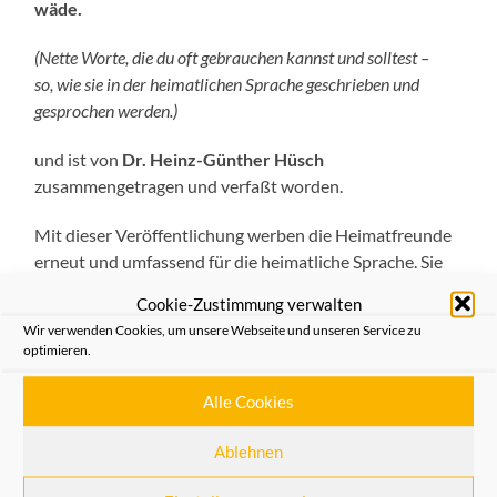
wäde.
(Nette Worte, die du oft gebrauchen kannst und solltest –
so, wie sie in der heimatlichen Sprache geschrieben und
gesprochen werden.)
und ist von
Dr. Heinz-Günther Hüsch
zusammengetragen und verfaßt worden.
Mit dieser Veröffentlichung werben die Heimatfreunde
erneut und umfassend für die heimatliche Sprache. Sie
verbindet Bürgerinnen und Bürger in Stadt und
Cookie-Zustimmung verwalten
Landschaft Neuss. Sie ist vielfältig und aussagekräftig,
Wir verwenden Cookies, um unsere Webseite und unseren Service zu
hat manche gute Wortwendungen und lebt auch weiter
optimieren.
in vielen Kreisen, namentlich bei Schützen und
Karnevalisten. Sie sollte erhalten werden – auch wenn
Alle Cookies
eine starke Tendenz dagegen zu sprechen scheint.
Ablehnen
„
Nette Wööt, die de döckes jebruke kanns on solls
“ ist
die Fortsetzung der beiden vorausgegangenen